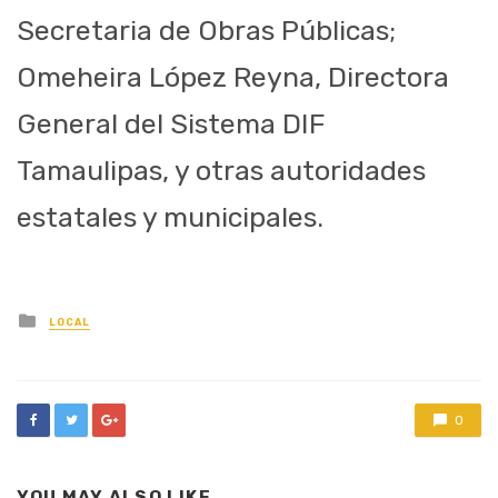
Secret
aria de
Obras
Públicas;
Omeheira López Reyna,
Directora
General del Sistema DIF
Tamaulipas,
y otras autoridades
estatales y
municipales.
Posted
LOCAL
in
0
YOU MAY ALSO LIKE