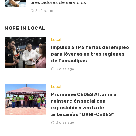
prestadores de servicios
2 días ago
MORE IN
LOCAL
Local
Impulsa STPS ferias del empleo
para jóvenes en tres regiones
de Tamaulipas
3 días ago
Local
Promueve CEDES Altamira
reinserción social con
exposición y venta de
artesanías “OVNI-CEDES”
3 días ago