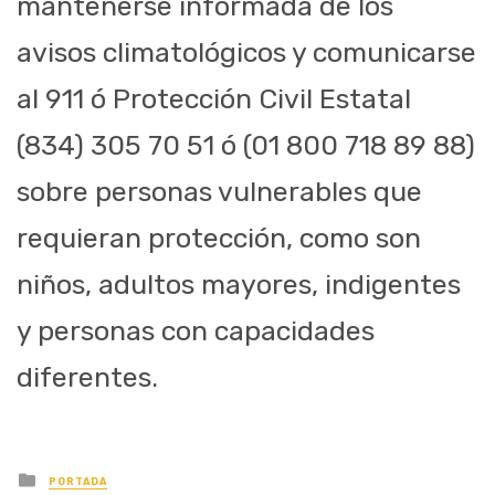
mantenerse informada de los
avisos climatológicos y comunicarse
al 911
ó
Protección Civil Estatal
(834) 305 70 51
ó
(01 800 718 89 88)
sobre personas vulnerables que
requieran protección, como son
niños, adultos mayores, indigentes
y personas con capacidades
diferentes.
Posted
PORTADA