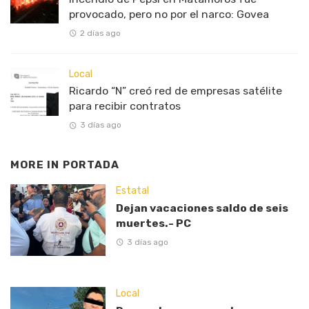
provocado, pero no por el narco: Govea
2 días ago
Local
Ricardo “N” creó red de empresas satélite
para recibir contratos
3 días ago
MORE IN
PORTADA
Estatal
Dejan vacaciones saldo de seis
muertes.- PC
3 días ago
Local