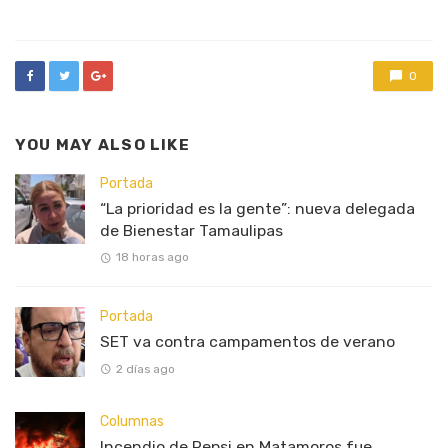
in
0
YOU MAY ALSO LIKE
Portada
“La prioridad es la gente”: nueva delegada
de Bienestar Tamaulipas
18 horas ago
Portada
SET va contra campamentos de verano
2 días ago
Columnas
Incendio de Pepsi en Matamoros fue