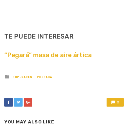
TE PUEDE INTERESAR
“Pegará” masa de aire ártica
Posted
POPULARES
PORTADA
in
0
YOU MAY ALSO LIKE