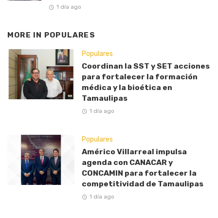
1 día ago
MORE IN
POPULARES
Populares
Coordinan la SST y SET acciones
para fortalecer la formación
médica y la bioética en
Tamaulipas
1 día ago
Populares
Américo Villarreal impulsa
agenda con CANACAR y
CONCAMIN para fortalecer la
competitividad de Tamaulipas
1 día ago