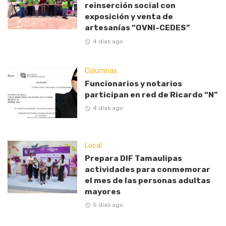
reinserción social con
exposición y venta de
artesanías “OVNI-CEDES”
4 días ago
Columnas
Funcionarios y notarios
participan en red de Ricardo “N”
4 días ago
Local
Prepara DIF Tamaulipas
actividades para conmemorar
el mes de las personas adultas
mayores
5 días ago