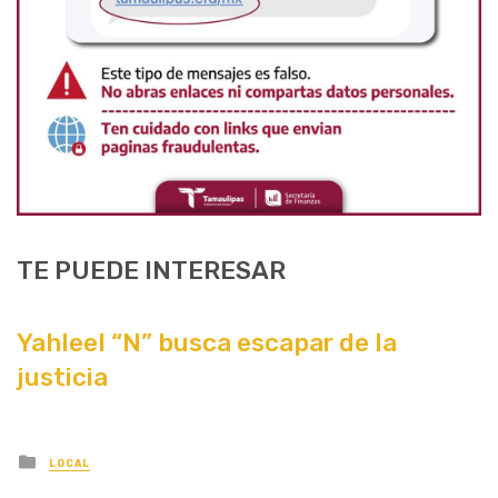
TE PUEDE INTERESAR
Yahleel “N” busca escapar de la
justicia
Posted
LOCAL
in