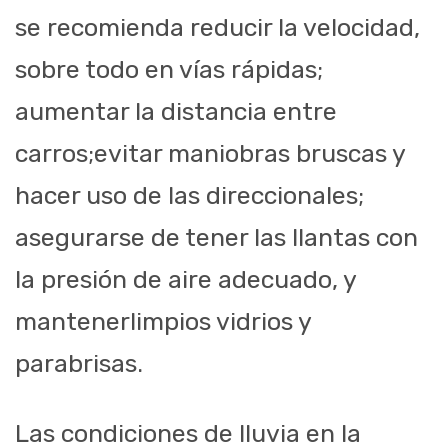
se recomienda reducir
la veloci
dad,
sobre todo en vías rápidas;
aumentar la distancia entre
carros;
evita
r
maniobras bruscas
y
ha
cer uso de las direccionales;
asegurarse de
tener las llantas con
la pr
esión de aire adecuado, y
mantener
limpios vidrios y
parabrisas.
Las condiciones de l
luvia en la