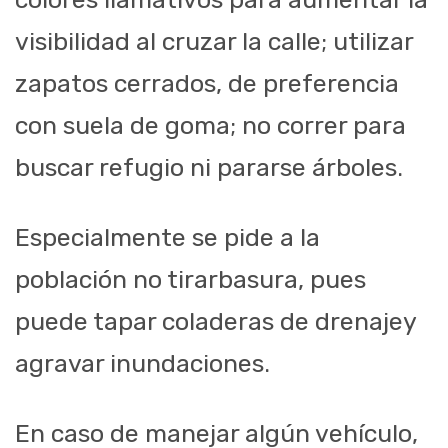
visibilidad al
cruzar la calle;
u
tilizar
zapatos cerrados, d
e preferencia
con suela de goma; no correr
para
buscar refugio
ni pararse
árbol
es.
Especialmente se pide a la
población no tirar
basura
,
pues
puede
tapar
coladeras de drenaje
y
agravar inundaciones
.
E
n caso de manejar algún vehículo
,