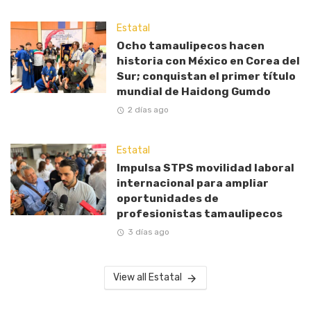
Estatal
Ocho tamaulipecos hacen
historia con México en Corea del
Sur; conquistan el primer título
mundial de Haidong Gumdo
2 días ago
Estatal
Impulsa STPS movilidad laboral
internacional para ampliar
oportunidades de
profesionistas tamaulipecos
3 días ago
View all Estatal