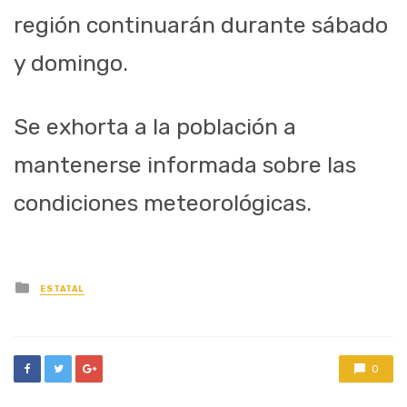
región continuarán durante
sábado
y domingo.
Se exhorta a la población a
mantenerse informada sobre las
co
ndiciones meteorológicas
.
Posted
ESTATAL
in
0