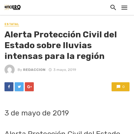
ESTATAL
Alerta Protección Civil del
Estado sobre lluvias
intensas para la región
By
REDACCION
3 mayo, 2019
0
3 de mayo
de
2019
Alerta P
rotección
C
ivil
del Estado