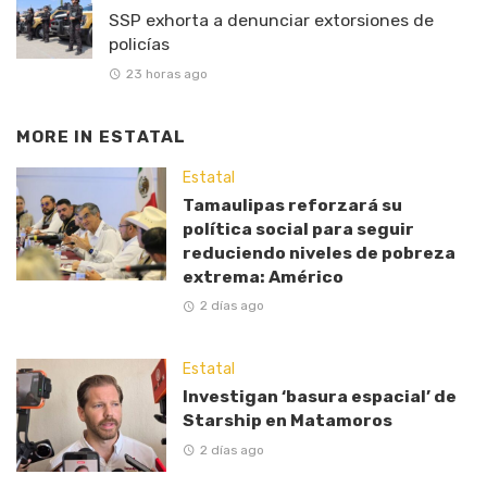
SSP exhorta a denunciar extorsiones de
policías
23 horas ago
MORE IN
ESTATAL
Estatal
Tamaulipas reforzará su
política social para seguir
reduciendo niveles de pobreza
extrema: Américo
2 días ago
Estatal
Investigan ‘basura espacial’ de
Starship en Matamoros
2 días ago