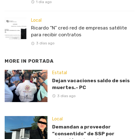
1 día ago
Local
Ricardo “N” creó red de empresas satélite
para recibir contratos
3 días ago
MORE IN
PORTADA
Estatal
Dejan vacaciones saldo de seis
muertes.- PC
3 días ago
Local
Demandan a proveedor
“consentido” de SSP por