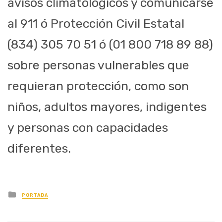
avisos climatológicos y comunicarse
al 911
ó
Protección Civil Estatal
(834) 305 70 51
ó
(01 800 718 89 88)
sobre personas vulnerables que
requieran protección, como son
niños, adultos mayores, indigentes
y personas con capacidades
diferentes.
Posted
PORTADA
in