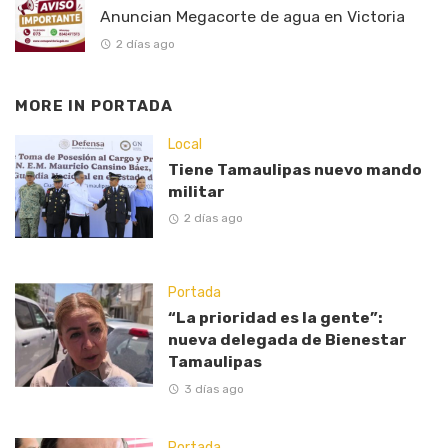
Anuncian Megacorte de agua en Victoria
2 días ago
MORE IN
PORTADA
Local
Tiene Tamaulipas nuevo mando
militar
2 días ago
Portada
“La prioridad es la gente”:
nueva delegada de Bienestar
Tamaulipas
3 días ago
Portada