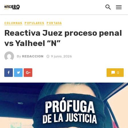
COLUMNAS
POPULARES
PORTADA
Reactiva Juez proceso penal
vs Yalheel “N”
By
REDACCION
9 junio, 2026
0