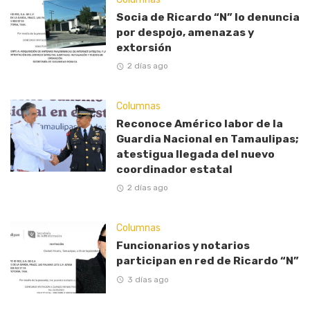
Socia de Ricardo “N” lo denuncia
por despojo, amenazas y
extorsión
2 días ago
Columnas
Reconoce Américo labor de la
Guardia Nacional en Tamaulipas;
atestigua llegada del nuevo
coordinador estatal
2 días ago
Columnas
Funcionarios y notarios
participan en red de Ricardo “N”
3 días ago