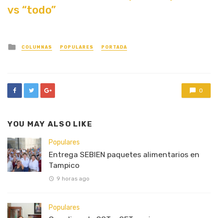
vs “todo”
Posted
COLUMNAS
POPULARES
PORTADA
in
0
YOU MAY ALSO LIKE
Populares
Entrega SEBIEN paquetes alimentarios en
Tampico
9 horas ago
Populares